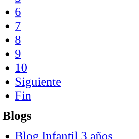
6
7
8
9
10
Siguiente
Fin
Blogs
Blog Infantil 3 años