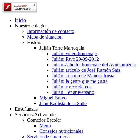
Inicio
Nuestro colegio
Información de contacto
Mapa de situación
Historia
Julián Torre Marroquín
Julián: vídeo-homenaje
Julián: Rtve 20-09-2012
Julián-Alberto: homenaje del Ayuntamiento
Julián: artículo de José Ramón Saiz
Julián: artículo de Manolo Irusta
Julián: la gente que me gusta
Julián te recordamos
Julián_1er aniversario
Miguel Bravo
Juan Bautista de la Salle
Enseñanzas
Servicios-Actividades
Comedor Escolar
Menú
Consejos nutricionales
Servicio de Guardería