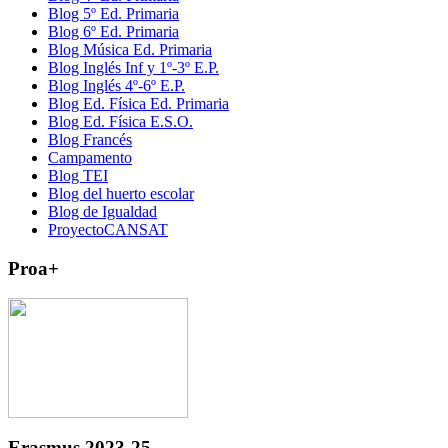
Blog 5º Ed. Primaria
Blog 6º Ed. Primaria
Blog Música Ed. Primaria
Blog Inglés Inf y 1º-3º E.P.
Blog Inglés 4º-6º E.P.
Blog Ed. Física Ed. Primaria
Blog Ed. Física E.S.O.
Blog Francés
Campamento
Blog TEI
Blog del huerto escolar
Blog de Igualdad
ProyectoCANSAT
Proa+
Erasmus 2023-25