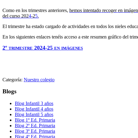
Como en los trimestres anteriores,
hemos intentado recoger en imágene
del curso 202
4
-2
5
.
El trimestre ha estado cargado de actividades en todos los nieles edu
En los siguientes enlaces tenéis acceso a este resumen gráfico del trim
2º trimestre 2024-25 en imágenes
Categoría:
Nuestro colegio
Blogs
Blog Infantil 3 años
Blog Infantil 4 años
Blog Infantil 5 años
Blog 1º Ed. Primaria
Blog 2º Ed. Primaria
Blog 3º Ed. Primaria
Blog 4º Ed. Primaria