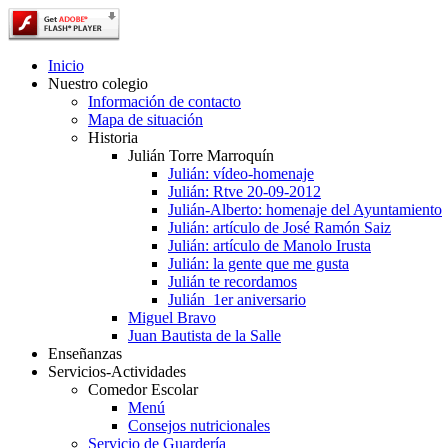
Inicio
Nuestro colegio
Información de contacto
Mapa de situación
Historia
Julián Torre Marroquín
Julián: vídeo-homenaje
Julián: Rtve 20-09-2012
Julián-Alberto: homenaje del Ayuntamiento
Julián: artículo de José Ramón Saiz
Julián: artículo de Manolo Irusta
Julián: la gente que me gusta
Julián te recordamos
Julián_1er aniversario
Miguel Bravo
Juan Bautista de la Salle
Enseñanzas
Servicios-Actividades
Comedor Escolar
Menú
Consejos nutricionales
Servicio de Guardería